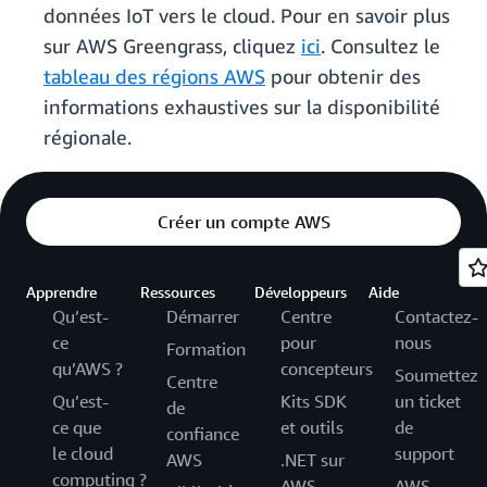
données IoT vers le cloud. Pour en savoir plus
sur AWS Greengrass, cliquez
ici
. Consultez le
tableau des régions AWS
pour obtenir des
informations exhaustives sur la disponibilité
régionale.
Créer un compte AWS
Apprendre
Ressources
Développeurs
Aide
Qu’est-
Démarrer
Centre
Contactez-
ce
pour
nous
Formation
qu’AWS ?
concepteurs
Soumettez
Centre
Qu’est-
Kits SDK
un ticket
de
ce que
et outils
de
confiance
le cloud
support
AWS
.NET sur
computing ?
AWS
AWS