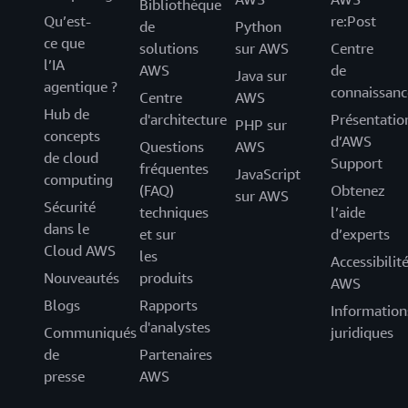
Bibliothèque
Qu’est-
re:Post
de
Python
ce que
solutions
sur AWS
Centre
l’IA
AWS
de
Java sur
agentique ?
connaissanc
Centre
AWS
Hub de
d'architecture
Présentatio
PHP sur
concepts
d’AWS
Questions
AWS
de cloud
Support
fréquentes
JavaScript
computing
(FAQ)
Obtenez
sur AWS
Sécurité
techniques
l’aide
dans le
et sur
d’experts
Cloud AWS
les
Accessibilit
Nouveautés
produits
AWS
Blogs
Rapports
Information
d'analystes
Communiqués
juridiques
de
Partenaires
presse
AWS