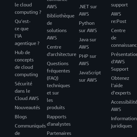
le cloud
support
AWS
.NET sur
computing ?
AWS
AWS
Bibliothèque
Qu’est-
re:Post
de
Python
ce que
solutions
sur AWS
Centre
l’IA
AWS
de
Java sur
agentique ?
connaissanc
Centre
AWS
Hub de
d'architecture
Présentatio
PHP sur
concepts
d’AWS
Questions
AWS
de cloud
Support
fréquentes
JavaScript
computing
(FAQ)
Obtenez
sur AWS
Sécurité
techniques
l’aide
dans le
et sur
d’experts
Cloud AWS
les
Accessibilit
Nouveautés
produits
AWS
Blogs
Rapports
Information
d'analystes
Communiqués
juridiques
de
Partenaires