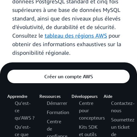
données PostgreSQL standard et cinq fois
supérieures à une base de données MySQL
standard, ainsi que des niveaux plus élevés
d'évolutivité, de durabilité et de sécurité.
Consultez le
tableau des régions AWS
pour
obtenir des informations exhaustives sur la
disponibilité régionale.
Créer un compte AWS
Apprendre
Ressources
Développeurs
Aide
Qu’est-
Démarrer
Centre
Contactez-
ce
pour
nous
Formation
qu’AWS ?
concepteurs
Soumettez
Centre
Qu’est-
Kits SDK
un ticket
de
ce que
et outils
de
confiance