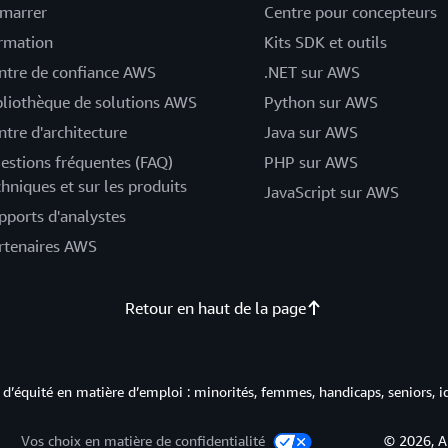
marrer
Centre pour concepteurs
rmation
Kits SDK et outils
ntre de confiance AWS
.NET sur AWS
bliothèque de solutions AWS
Python sur AWS
ntre d'architecture
Java sur AWS
estions fréquentes (FAQ)
PHP sur AWS
chniques et sur les produits
JavaScript sur AWS
pports d'analystes
rtenaires AWS
Retour en haut de la page
d’équité en matière d’emploi : minorités, femmes, handicaps, seniors, i
Vos choix en matière de confidentialité
© 2026, A