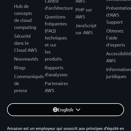
Centre
AWS
Hub de
d'architecture
Présentatio
PHP sur
concepts
d’AWS
Questions
AWS
de cloud
Support
fréquentes
JavaScript
computing
(FAQ)
Obtenez
sur AWS
Sécurité
techniques
l’aide
dans le
et sur
d’experts
Cloud AWS
les
Accessibilit
Nouveautés
produits
AWS
Blogs
Rapports
Information
d'analystes
Communiqués
juridiques
de
Partenaires
presse
AWS
English
Amazon est un employeur qui souscrit aux principes d’équité en