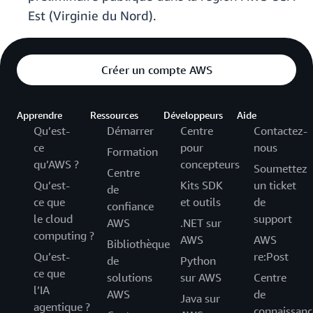
Est (Virginie du Nord).
Créer un compte AWS
Apprendre
Ressources
Développeurs
Aide
Qu’est-
Démarrer
Centre
Contactez-
ce
pour
nous
Formation
qu’AWS ?
concepteurs
Soumettez
Centre
Qu’est-
Kits SDK
un ticket
de
ce que
et outils
de
confiance
le cloud
support
AWS
.NET sur
computing ?
AWS
AWS
Bibliothèque
Qu’est-
re:Post
de
Python
ce que
solutions
sur AWS
Centre
l’IA
AWS
de
Java sur
agentique ?
connaissanc