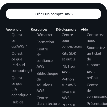
Créer un compte AWS
Apprendre
Ressources
Développeurs
Aide
Qu’est-
Démarrer
Centre
Contactez-
ce
pour
nous
Formation
qu’AWS ?
concepteurs
Soumettez
Centre
Qu’est-
Kits SDK
un ticket
de
ce que
et outils
de
confiance
le cloud
support
AWS
.NET sur
computing ?
AWS
AWS
Bibliothèque
Qu’est-
re:Post
de
Python
ce que
solutions
sur AWS
Centre
l’IA
AWS
de
Java sur
agentique ?
connaissanc
Centre
AWS
Hub de
d'architecture
Présentatio
PHP sur