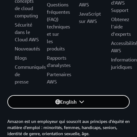
concepts
d’AWS
Questions
AWS
de cloud
Support
fréquentes
JavaScript
computing
(FAQ)
Obtenez
sur AWS
Sécurité
techniques
l’aide
dans le
et sur
d’experts
Cloud AWS
les
Accessibilit
Nouveautés
produits
AWS
Blogs
Rapports
Information
d'analystes
Communiqués
juridiques
de
Partenaires
presse
AWS
English
Amazon est un employeur qui souscrit aux principes d’équité en
matière d’emploi : minorités, femmes, handicaps, seniors,
identité de genre, orientation sexuelle, âge.