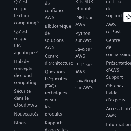
Qu’est-
Kits SDK
un ticket
de
ce que
et outils
de
confiance
le cloud
support
AWS
.NET sur
computing ?
AWS
AWS
Bibliothèque
Qu’est-
re:Post
de
Python
ce que
solutions
sur AWS
Centre
l’IA
AWS
de
Java sur
agentique ?
connaissanc
Centre
AWS
Hub de
d'architecture
Présentatio
PHP sur
concepts
d’AWS
Questions
AWS
de cloud
Support
fréquentes
JavaScript
computing
(FAQ)
Obtenez
sur AWS
Sécurité
techniques
l’aide
dans le
et sur
d’experts
Cloud AWS
les
Accessibilit
Nouveautés
produits
AWS
Blogs
Rapports
Information
d'analystes