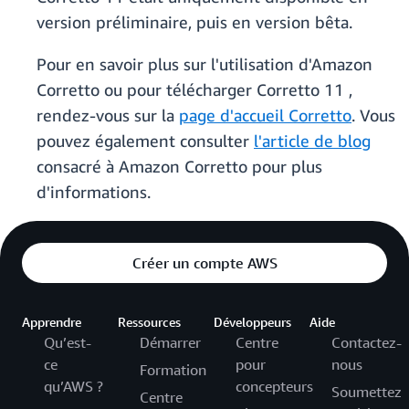
version préliminaire, puis en version bêta.
Pour en savoir plus sur l'utilisation d'Amazon
Corretto ou pour télécharger Corretto 11 ,
rendez-vous sur la
page d'accueil Corretto
. Vous
pouvez également consulter
l'article de blog
consacré à Amazon Corretto pour plus
d'informations.
Créer un compte AWS
Apprendre
Ressources
Développeurs
Aide
Qu’est-
Démarrer
Centre
Contactez-
ce
pour
nous
Formation
qu’AWS ?
concepteurs
Soumettez
Centre