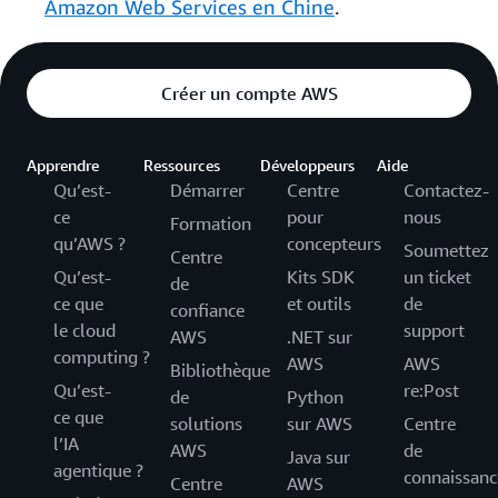
Amazon Web Services en Chine
.
Créer un compte AWS
Apprendre
Ressources
Développeurs
Aide
Qu’est-
Démarrer
Centre
Contactez-
ce
pour
nous
Formation
qu’AWS ?
concepteurs
Soumettez
Centre
Qu’est-
Kits SDK
un ticket
de
ce que
et outils
de
confiance
le cloud
support
AWS
.NET sur
computing ?
AWS
AWS
Bibliothèque
Qu’est-
re:Post
de
Python
ce que
solutions
sur AWS
Centre
l’IA
AWS
de
Java sur
agentique ?
connaissanc
Centre
AWS