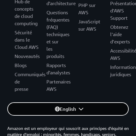
Hub de
d'architecture
Présentatio
PHP sur
concepts
d’AWS
Questions
AWS
de cloud
Support
fréquentes
JavaScript
computing
(FAQ)
Obtenez
sur AWS
Sécurité
techniques
l’aide
dans le
et sur
d’experts
Cloud AWS
les
Accessibilit
Nouveautés
produits
AWS
Blogs
Rapports
Information
d'analystes
Communiqués
juridiques
de
Partenaires
presse
AWS
English
Amazon est un employeur qui souscrit aux principes d’équité en
matière d’emploi : minorités, femmes, handicaps, seniors,