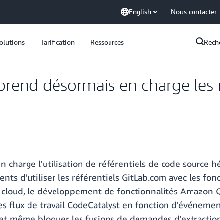
English
Nous contacter
olutions
Tarification
Ressources
Rech
end désormais en charge les r
charge l'utilisation de référentiels de code source h
ents d'utiliser les référentiels GitLab.com avec les fon
loud, le développement de fonctionnalités Amazon Q e
 flux de travail CodeCatalyst en fonction d'événements
 et même bloquer les fusions de demandes d'extraction