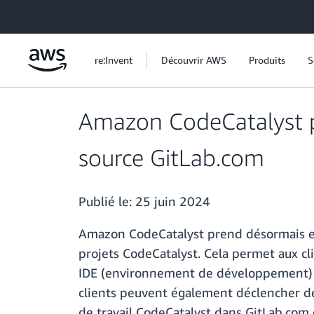
Passer au contenu principal
re:Invent
Découvrir AWS
Produits
S
Amazon CodeCatalyst pr
source GitLab.com
Publié le:
25 juin 2024
Amazon CodeCatalyst prend désormais en 
projets CodeCatalyst. Cela permet aux cli
IDE (environnement de développement) c
clients peuvent également déclencher des
de travail CodeCatalyst dans GitLab.com