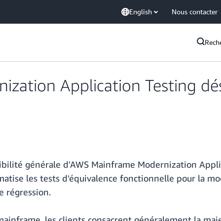
English
Nous contacter
Rech
zation Application Testing dés
bilité générale d'AWS Mainframe Modernization Applica
ise les tests d'équivalence fonctionnelle pour la mod
e régression.
mainframe, les clients consacrent généralement la maje