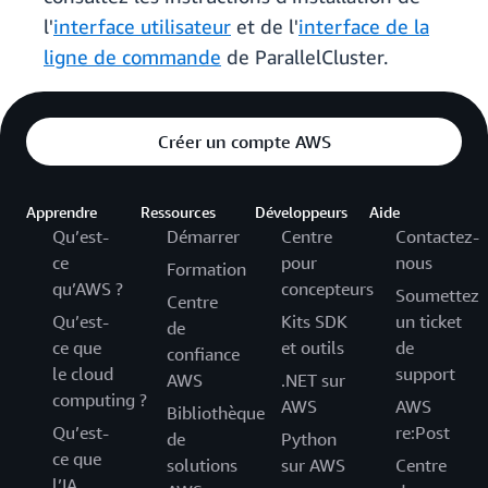
l'
interface utilisateur
et de l'
interface de la
ligne de commande
de ParallelCluster.
Créer un compte AWS
Apprendre
Ressources
Développeurs
Aide
Qu’est-
Démarrer
Centre
Contactez-
ce
pour
nous
Formation
qu’AWS ?
concepteurs
Soumettez
Centre
Qu’est-
Kits SDK
un ticket
de
ce que
et outils
de
confiance
le cloud
support
AWS
.NET sur
computing ?
AWS
AWS
Bibliothèque
Qu’est-
re:Post
de
Python
ce que
solutions
sur AWS
Centre
l’IA