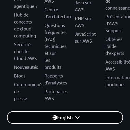
AWS
de
Java sur
agentique ?
connaissanc
Centre
AWS
Hub de
d'architecture
Présentatio
PHP sur
concepts
d’AWS
Questions
AWS
de cloud
Support
fréquentes
JavaScript
computing
(FAQ)
Obtenez
sur AWS
Sécurité
techniques
l’aide
dans le
et sur
d’experts
Cloud AWS
les
Accessibilit
Nouveautés
produits
AWS
Blogs
Rapports
Information
d'analystes
Communiqués
juridiques
de
Partenaires
presse
AWS
English