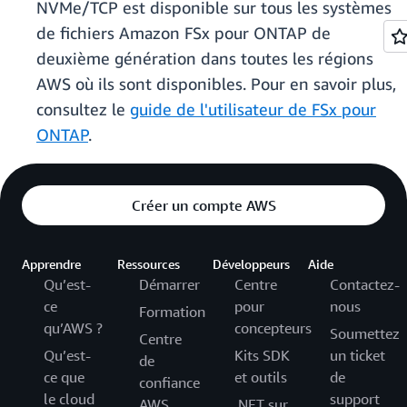
NVMe/TCP est disponible sur tous les systèmes
de fichiers Amazon FSx pour ONTAP de
deuxième génération dans toutes les régions
AWS où ils sont disponibles. Pour en savoir plus,
consultez le
guide de l'utilisateur de FSx pour
ONTAP
.
Créer un compte AWS
Apprendre
Ressources
Développeurs
Aide
Qu’est-
Démarrer
Centre
Contactez-
ce
pour
nous
Formation
qu’AWS ?
concepteurs
Soumettez
Centre
Qu’est-
Kits SDK
un ticket
de
ce que
et outils
de
confiance
le cloud
support
AWS
.NET sur