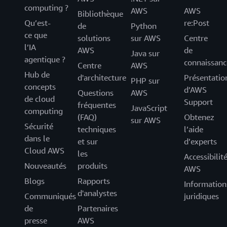
computing ?
AWS
AWS
Bibliothèque
Qu’est-
re:Post
de
Python
ce que
solutions
sur AWS
Centre
l’IA
AWS
de
Java sur
agentique ?
connaissanc
Centre
AWS
Hub de
d'architecture
Présentatio
PHP sur
concepts
d’AWS
Questions
AWS
de cloud
Support
fréquentes
JavaScript
computing
(FAQ)
Obtenez
sur AWS
Sécurité
techniques
l’aide
dans le
et sur
d’experts
Cloud AWS
les
Accessibilit
Nouveautés
produits
AWS
Blogs
Rapports
Information
d'analystes
Communiqués
juridiques
de
Partenaires
presse
AWS