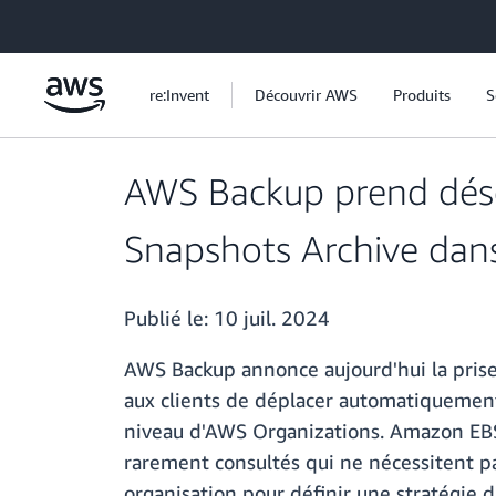
Passer au contenu principal
re:Invent
Découvrir AWS
Produits
S
AWS Backup prend déso
Snapshots Archive dans
Publié le:
10 juil. 2024
AWS Backup annonce aujourd'hui la prise
aux clients de déplacer automatiquemen
niveau d'AWS Organizations. Amazon EBS 
rarement consultés qui ne nécessitent p
organisation pour définir une stratégie