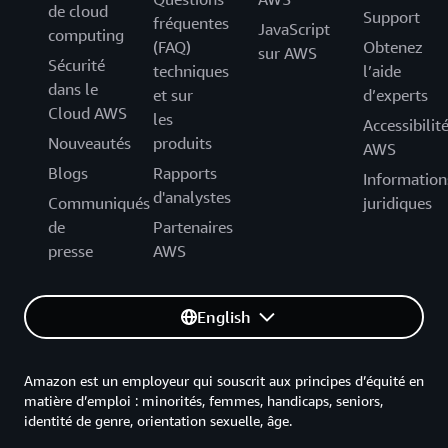
de cloud
Support
fréquentes
JavaScript
computing
(FAQ)
Obtenez
sur AWS
Sécurité
techniques
l’aide
dans le
et sur
d’experts
Cloud AWS
les
Accessibilit
Nouveautés
produits
AWS
Blogs
Rapports
Information
d'analystes
Communiqués
juridiques
de
Partenaires
presse
AWS
English
Amazon est un employeur qui souscrit aux principes d’équité en
matière d’emploi : minorités, femmes, handicaps, seniors,
identité de genre, orientation sexuelle, âge.