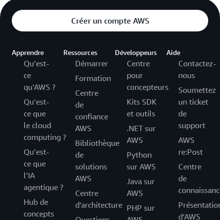
Créer un compte AWS
Apprendre
Ressources
Développeurs
Aide
Qu’est-
Démarrer
Centre
Contactez-
ce
pour
nous
Formation
qu’AWS ?
concepteurs
Soumettez
Centre
Qu’est-
Kits SDK
un ticket
de
ce que
et outils
de
confiance
le cloud
support
AWS
.NET sur
computing ?
AWS
AWS
Bibliothèque
Qu’est-
re:Post
de
Python
ce que
solutions
sur AWS
Centre
l’IA
AWS
de
Java sur
agentique ?
connaissanc
Centre
AWS
Hub de
d'architecture
Présentatio
PHP sur
concepts
d’AWS
Questions
AWS