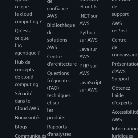
de
ce que
et outils
de
confiance
le cloud
support
AWS
.NET sur
computing ?
AWS
AWS
Bibliothèque
Qu’est-
re:Post
de
Python
ce que
solutions
sur AWS
Centre
l’IA
AWS
de
Java sur
agentique ?
connaissanc
Centre
AWS
Hub de
d'architecture
Présentatio
PHP sur
concepts
d’AWS
Questions
AWS
de cloud
Support
fréquentes
JavaScript
computing
(FAQ)
Obtenez
sur AWS
Sécurité
techniques
l’aide
dans le
et sur
d’experts
Cloud AWS
les
Accessibilit
Nouveautés
produits
AWS
Blogs
Rapports
Information
d'analystes
Communiqués
juridiques