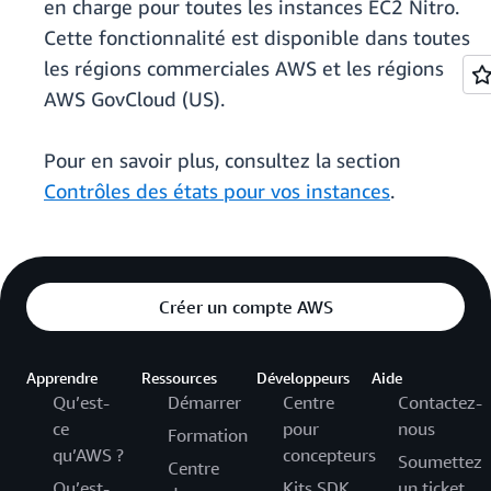
en charge pour toutes les instances EC2 Nitro.
Cette fonctionnalité est disponible dans toutes
les régions commerciales AWS et les régions
AWS GovCloud (US).
Pour en savoir plus, consultez la section
Contrôles des états pour vos instances
.
Créer un compte AWS
Apprendre
Ressources
Développeurs
Aide
Qu’est-
Démarrer
Centre
Contactez-
ce
pour
nous
Formation
qu’AWS ?
concepteurs
Soumettez
Centre
Qu’est-
Kits SDK
un ticket