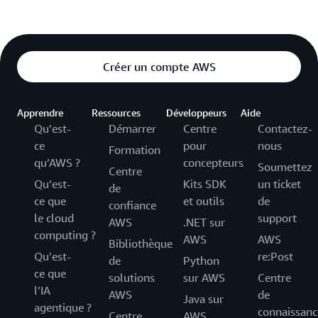
Créer un compte AWS
Apprendre
Ressources
Développeurs
Aide
Qu’est-
Démarrer
Centre
Contactez-
ce
pour
nous
Formation
qu’AWS ?
concepteurs
Soumettez
Centre
Qu’est-
Kits SDK
un ticket
de
ce que
et outils
de
confiance
le cloud
support
AWS
.NET sur
computing ?
AWS
AWS
Bibliothèque
Qu’est-
re:Post
de
Python
ce que
solutions
sur AWS
Centre
l’IA
AWS
de
Java sur
agentique ?
connaissanc
Centre
AWS