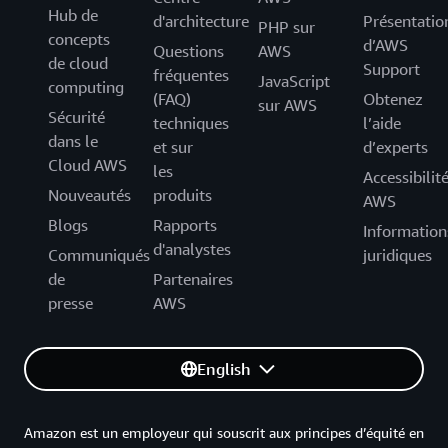
Hub de
d'architecture
Présentatio
PHP sur
concepts
d’AWS
Questions
AWS
de cloud
Support
fréquentes
JavaScript
computing
(FAQ)
Obtenez
sur AWS
Sécurité
techniques
l’aide
dans le
et sur
d’experts
Cloud AWS
les
Accessibilit
Nouveautés
produits
AWS
Blogs
Rapports
Information
d'analystes
Communiqués
juridiques
de
Partenaires
presse
AWS
English
Amazon est un employeur qui souscrit aux principes d’équité en