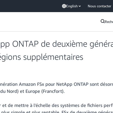
English
Nous contacter
Rech
pp ONTAP de deuxième généra
égions supplémentaires
génération Amazon FSx pour NetApp ONTAP sont désor
du Nord) et Europe (Francfort).
 et de mettre à l'échelle des systèmes de fichiers pe
e plus simple et plus rentable. FSx de deuxième génér