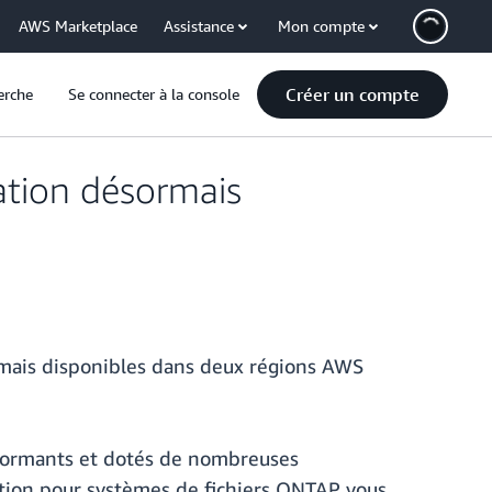
AWS Marketplace
Assistance
Mon compte
Créer un compte
erche
Se connecter à la console
tion désormais
mais disponibles dans deux régions AWS
rformants et dotés de nombreuses
ation pour systèmes de fichiers ONTAP vous