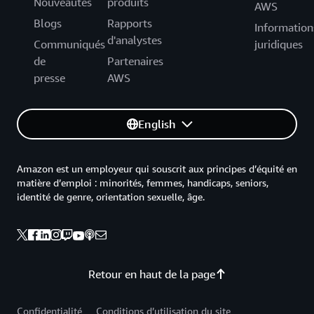
Nouveautés
produits
AWS
Blogs
Rapports
Information
d'analystes
Communiqués
juridiques
de
Partenaires
presse
AWS
English
Amazon est un employeur qui souscrit aux principes d’équité en
matière d’emploi : minorités, femmes, handicaps, seniors,
identité de genre, orientation sexuelle, âge.
Retour en haut de la page
Confidentialité
Conditions d’utilisation du site