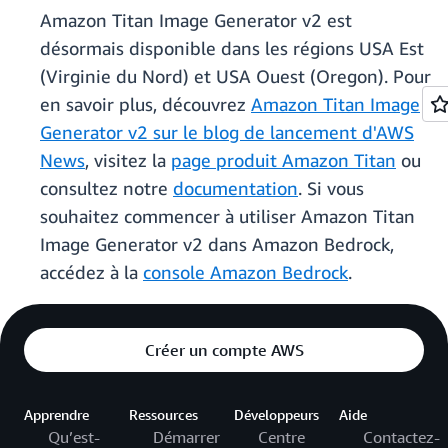
Amazon Titan Image Generator v2 est
désormais disponible dans les régions USA Est
(Virginie du Nord) et USA Ouest (Oregon). Pour
en savoir plus, découvrez
Amazon Titan Image
Generator v2 sur le blog de lancement d'AWS
News
, visitez la
page produit Amazon Titan
ou
consultez notre
documentation
. Si vous
souhaitez commencer à utiliser Amazon Titan
Image Generator v2 dans Amazon Bedrock,
accédez à la
console Amazon Bedrock
.
Créer un compte AWS
Apprendre
Ressources
Développeurs
Aide
Qu’est-
Démarrer
Centre
Contactez-