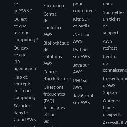
ce
pour
nous
Formation
qu’AWS ?
concepteurs
Soumettez
Centre
Qu’est-
Kits SDK
un ticket
de
ce que
et outils
de
confiance
le cloud
support
AWS
.NET sur
computing ?
AWS
AWS
Bibliothèque
Qu’est-
re:Post
de
Python
ce que
solutions
sur AWS
Centre
l’IA
AWS
de
Java sur
agentique ?
connaissanc
Centre
AWS
Hub de
d'architecture
Présentatio
PHP sur
concepts
d’AWS
Questions
AWS
de cloud
Support
fréquentes
JavaScript
computing
(FAQ)
Obtenez
sur AWS
Sécurité
techniques
l’aide
dans le
et sur
d’experts
Cloud AWS
les
Accessibilit