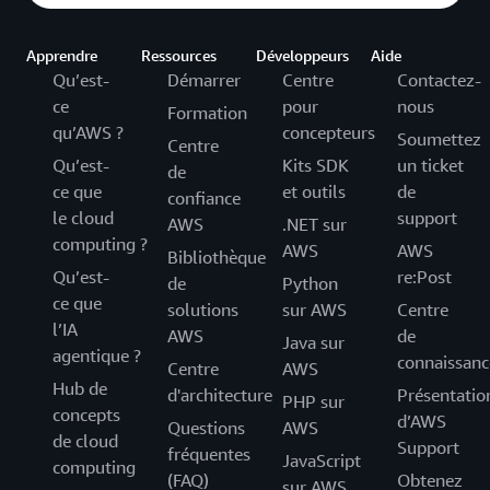
Apprendre
Ressources
Développeurs
Aide
Qu’est-
Démarrer
Centre
Contactez-
ce
pour
nous
Formation
qu’AWS ?
concepteurs
Soumettez
Centre
Qu’est-
Kits SDK
un ticket
de
ce que
et outils
de
confiance
le cloud
support
AWS
.NET sur
computing ?
AWS
AWS
Bibliothèque
Qu’est-
re:Post
de
Python
ce que
solutions
sur AWS
Centre
l’IA
AWS
de
Java sur
agentique ?
connaissanc
Centre
AWS
Hub de
d'architecture
Présentatio
PHP sur
concepts
d’AWS
Questions
AWS
de cloud
Support
fréquentes
JavaScript
computing
(FAQ)
Obtenez
sur AWS