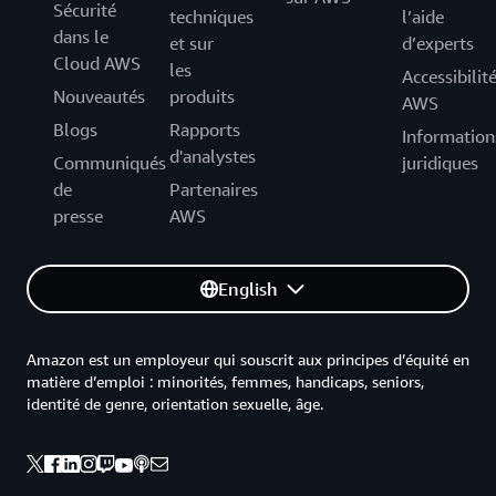
Sécurité
techniques
l’aide
dans le
et sur
d’experts
Cloud AWS
les
Accessibilit
Nouveautés
produits
AWS
Blogs
Rapports
Information
d'analystes
Communiqués
juridiques
de
Partenaires
presse
AWS
English
Amazon est un employeur qui souscrit aux principes d’équité en
matière d’emploi : minorités, femmes, handicaps, seniors,
identité de genre, orientation sexuelle, âge.