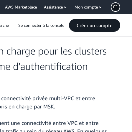
AWS Marketplace
Assistance
Mon compte
Créer un compte
erche
Se connecter à la console
n charge pour les clusters
e d'authentification
connectivité privée multi-VPC et entre
ris en charge par MSK.
ment une connectivité entre VPC et entre
le trafic au sein du réseau AWS. En quelques