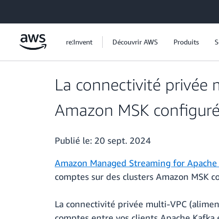
Passer au contenu principal
re:Invent
Découvrir AWS
Produits
S
La connectivité privée 
Amazon MSK configurés
Publié le:
20 sept. 2024
Amazon Managed Streaming for Apache 
comptes sur des clusters Amazon MSK con
La connectivité privée multi-VPC (alime
comptes entre vos clients Apache Kafka 