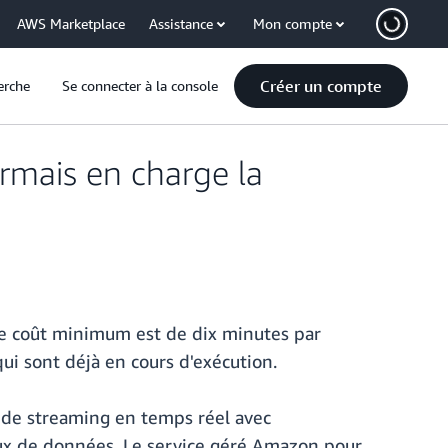
AWS Marketplace
Assistance
Mon compte
Créer un compte
erche
Se connecter à la console
rmais en charge la
Le coût minimum est de dix minutes par
ui sont déjà en cours d'exécution.
s de streaming en temps réel avec
lux de données. Le service géré Amazon pour