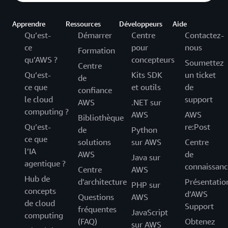
Apprendre
Ressources
Développeurs
Aide
Qu’est-
Démarrer
Centre
Contactez-
ce
pour
nous
Formation
qu’AWS ?
concepteurs
Soumettez
Centre
Qu’est-
Kits SDK
un ticket
de
ce que
et outils
de
confiance
le cloud
support
AWS
.NET sur
computing ?
AWS
AWS
Bibliothèque
Qu’est-
re:Post
de
Python
ce que
solutions
sur AWS
Centre
l’IA
AWS
de
Java sur
agentique ?
connaissanc
Centre
AWS
Hub de
d'architecture
Présentatio
PHP sur
concepts
d’AWS
Questions
AWS
de cloud
Support
fréquentes
JavaScript
computing
(FAQ)
Obtenez
sur AWS