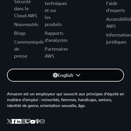
Sécurité
techniques
l’aide
dans le
et sur
d’experts
Cloud AWS
les
Accessibilit
Nouveautés
produits
AWS
Blogs
Rapports
Information
d'analystes
Communiqués
juridiques
de
Partenaires
presse
AWS
English
Amazon est un employeur qui souscrit aux principes d’équité en
matière d’emploi : minorités, femmes, handicaps, seniors,
identité de genre, orientation sexuelle, âge.