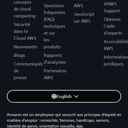
concepts
d’AWS
Questions
AWS
de cloud
Support
fréquentes
JavaScript
computing
(FAQ)
Obtenez
sur AWS
Sécurité
techniques
l’aide
dans le
et sur
d’experts
Cloud AWS
les
Accessibilit
Nouveautés
produits
AWS
Blogs
Rapports
Information
d'analystes
Communiqués
juridiques
de
Partenaires
presse
AWS
English
Amazon est un employeur qui souscrit aux principes d’équité en
matière d’emploi : minorités, femmes, handicaps, seniors,
identité de genre, orientation sexuelle, âge.