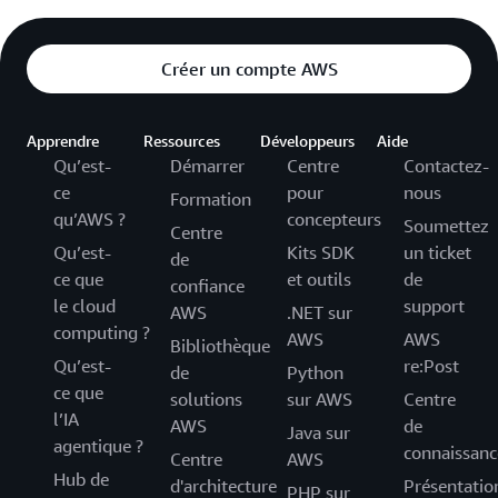
Créer un compte AWS
Apprendre
Ressources
Développeurs
Aide
Qu’est-
Démarrer
Centre
Contactez-
ce
pour
nous
Formation
qu’AWS ?
concepteurs
Soumettez
Centre
Qu’est-
Kits SDK
un ticket
de
ce que
et outils
de
confiance
le cloud
support
AWS
.NET sur
computing ?
AWS
AWS
Bibliothèque
Qu’est-
re:Post
de
Python
ce que
solutions
sur AWS
Centre
l’IA
AWS
de
Java sur
agentique ?
connaissanc
Centre
AWS
Hub de
d'architecture
Présentatio
PHP sur