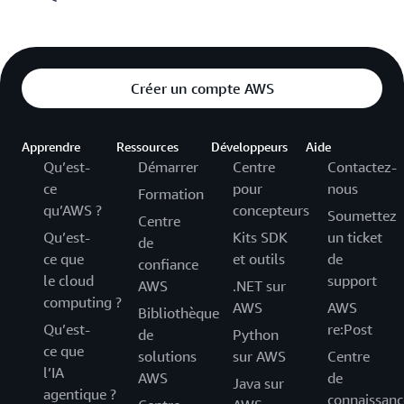
Créer un compte AWS
Apprendre
Ressources
Développeurs
Aide
Qu’est-
Démarrer
Centre
Contactez-
ce
pour
nous
Formation
qu’AWS ?
concepteurs
Soumettez
Centre
Qu’est-
Kits SDK
un ticket
de
ce que
et outils
de
confiance
le cloud
support
AWS
.NET sur
computing ?
AWS
AWS
Bibliothèque
Qu’est-
re:Post
de
Python
ce que
solutions
sur AWS
Centre
l’IA
AWS
de
Java sur
agentique ?
connaissanc