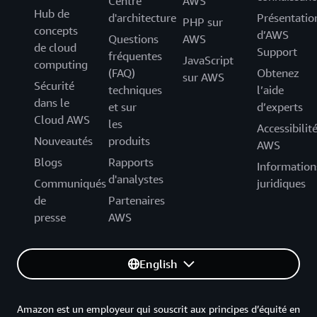
Centre
AWS
Hub de
d'architecture
Présentatio
PHP sur
concepts
d’AWS
Questions
AWS
de cloud
Support
fréquentes
JavaScript
computing
(FAQ)
Obtenez
sur AWS
Sécurité
techniques
l’aide
dans le
et sur
d’experts
Cloud AWS
les
Accessibilit
Nouveautés
produits
AWS
Blogs
Rapports
Information
d'analystes
Communiqués
juridiques
de
Partenaires
presse
AWS
English
Amazon est un employeur qui souscrit aux principes d’équité en