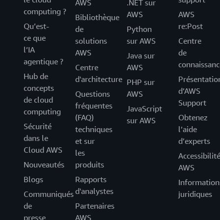
AWS
.NET sur
computing ?
AWS
AWS
Bibliothèque
Qu’est-
re:Post
de
Python
ce que
solutions
sur AWS
Centre
l’IA
AWS
de
Java sur
agentique ?
connaissanc
Centre
AWS
Hub de
d'architecture
Présentatio
PHP sur
concepts
d’AWS
Questions
AWS
de cloud
Support
fréquentes
JavaScript
computing
(FAQ)
Obtenez
sur AWS
Sécurité
techniques
l’aide
dans le
et sur
d’experts
Cloud AWS
les
Accessibilit
Nouveautés
produits
AWS
Blogs
Rapports
Information
d'analystes
Communiqués
juridiques
de
Partenaires
presse
AWS