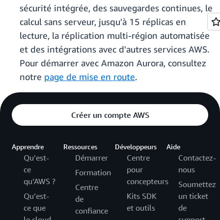
sécurité intégrée, des sauvegardes continues, le
calcul sans serveur, jusqu'à 15 réplicas en
lecture, la réplication multi-région automatisée
et des intégrations avec d'autres services AWS.
Pour démarrer avec Amazon Aurora, consultez
notre
page de mise en route
.
Créer un compte AWS
Apprendre
Ressources
Développeurs
Aide
Qu’est-
Démarrer
Centre
Contactez-
ce
pour
nous
Formation
qu’AWS ?
concepteurs
Soumettez
Centre
Qu’est-
Kits SDK
un ticket
de
ce que
et outils
de
confiance
le cloud
support