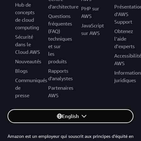
Hub de
d'architecture
Présentatio
PHP sur
concepts
d’AWS
Questions
AWS
de cloud
Support
fréquentes
JavaScript
computing
(FAQ)
Obtenez
sur AWS
Sécurité
techniques
l’aide
dans le
et sur
d’experts
Cloud AWS
les
Accessibilit
Nouveautés
produits
AWS
Blogs
Rapports
Information
d'analystes
Communiqués
juridiques
de
Partenaires
presse
AWS
English
Amazon est un employeur qui souscrit aux principes d’équité en