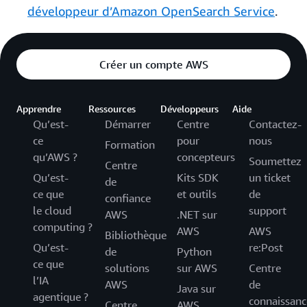
développeur d’Amazon OpenSearch Service
.
Créer un compte AWS
Apprendre
Ressources
Développeurs
Aide
Qu’est-
Démarrer
Centre
Contactez-
ce
pour
nous
Formation
qu’AWS ?
concepteurs
Soumettez
Centre
Qu’est-
Kits SDK
un ticket
de
ce que
et outils
de
confiance
le cloud
support
AWS
.NET sur
computing ?
AWS
AWS
Bibliothèque
Qu’est-
re:Post
de
Python
ce que
solutions
sur AWS
Centre
l’IA
AWS
de
Java sur
agentique ?
connaissanc
Centre
AWS