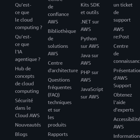
Qu’est-
Kits SDK
un ticket
de
ce que
et outils
de
confiance
le cloud
support
AWS
.NET sur
computing ?
AWS
AWS
Bibliothèque
Qu’est-
re:Post
de
Python
ce que
solutions
sur AWS
Centre
l’IA
AWS
de
Java sur
agentique ?
connaissanc
Centre
AWS
Hub de
d'architecture
Présentatio
PHP sur
concepts
d’AWS
Questions
AWS
de cloud
Support
fréquentes
JavaScript
computing
(FAQ)
Obtenez
sur AWS
Sécurité
techniques
l’aide
dans le
et sur
d’experts
Cloud AWS
les
Accessibilit
Nouveautés
produits
AWS
Blogs
Rapports
Information