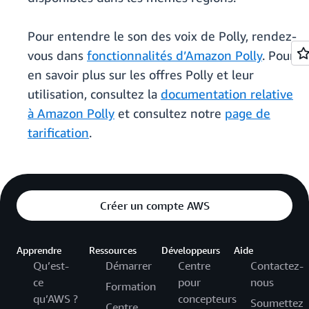
Pour entendre le son des voix de Polly, rendez-
vous dans
fonctionnalités d’Amazon Polly
. Pour
en savoir plus sur les offres Polly et leur
utilisation, consultez la
documentation relative
à Amazon Polly
et consultez notre
page de
tarification
.
Créer un compte AWS
Apprendre
Ressources
Développeurs
Aide
Qu’est-
Démarrer
Centre
Contactez-
ce
pour
nous
Formation
qu’AWS ?
concepteurs
Soumettez
Centre