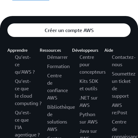
Créer un compte AWS
Apprendre
Ressources
Développeurs
Aide
Qu’est-
Démarrer
Centre
Contactez-
ce
pour
nous
Formation
qu’AWS ?
concepteurs
Soumettez
Centre
Qu’est-
Kits SDK
un ticket
de
ce que
et outils
de
confiance
le cloud
support
AWS
.NET sur
computing ?
AWS
AWS
Bibliothèque
Qu’est-
re:Post
de
Python
ce que
solutions
sur AWS
Centre
l’IA
AWS
de
Java sur
agentique ?
connaissanc