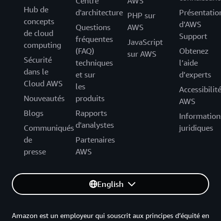
Centre
AWS
Hub de
d'architecture
Présentatio
PHP sur
concepts
d’AWS
Questions
AWS
de cloud
Support
fréquentes
JavaScript
computing
(FAQ)
Obtenez
sur AWS
Sécurité
techniques
l’aide
dans le
et sur
d’experts
Cloud AWS
les
Accessibilit
Nouveautés
produits
AWS
Blogs
Rapports
Information
d'analystes
Communiqués
juridiques
de
Partenaires
presse
AWS
English
Amazon est un employeur qui souscrit aux principes d’équité en