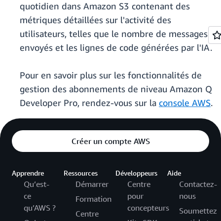
quotidien dans Amazon S3 contenant des
métriques détaillées sur l'activité des
utilisateurs, telles que le nombre de messages
envoyés et les lignes de code générées par l'IA.
Pour en savoir plus sur les fonctionnalités de
gestion des abonnements de niveau Amazon Q
Developer Pro, rendez-vous sur la
console AWS
.
Créer un compte AWS
Apprendre
Ressources
Développeurs
Aide
Qu’est-
Démarrer
Centre
Contactez-
ce
pour
nous
Formation
qu’AWS ?
concepteurs
Soumettez
Centre