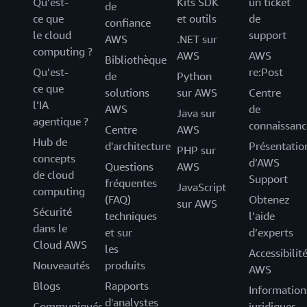
Qu’est-
Kits SDK
un ticket
de
ce que
et outils
de
confiance
le cloud
support
AWS
.NET sur
computing ?
AWS
AWS
Bibliothèque
Qu’est-
re:Post
de
Python
ce que
solutions
sur AWS
Centre
l’IA
AWS
de
Java sur
agentique ?
connaissanc
Centre
AWS
Hub de
d'architecture
Présentatio
PHP sur
concepts
d’AWS
Questions
AWS
de cloud
Support
fréquentes
JavaScript
computing
(FAQ)
Obtenez
sur AWS
Sécurité
techniques
l’aide
dans le
et sur
d’experts
Cloud AWS
les
Accessibilit
Nouveautés
produits
AWS
Blogs
Rapports
Information
d'analystes
Communiqués
juridiques