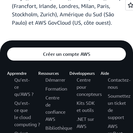
(Francfort, Irlande, Londres, Milan, Paris,
Stockholm, Zurich), Amérique du Sud (São
Paulo) et AWS GovCloud (US, côte ouest).
Créer un compte AWS
Apprendre
Ressources
Développeurs
Aide
Qu’est-
Démarrer
Centre
Contactez-
ce
pour
nous
Formation
qu’AWS ?
concepteurs
Soumettez
Centre
Qu’est-
Kits SDK
un ticket
de
ce que
et outils
de
confiance
le cloud
support
AWS
.NET sur
computing ?
AWS
AWS
Bibliothèque