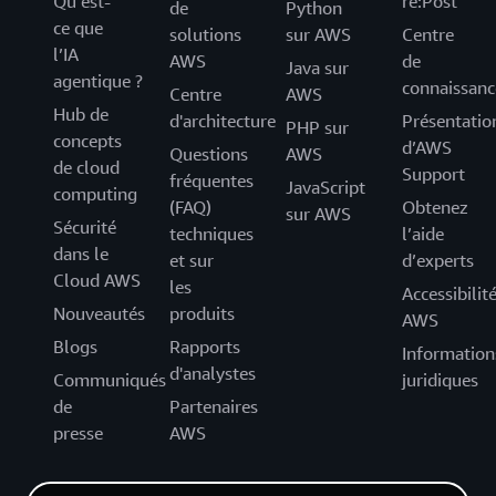
Qu’est-
re:Post
de
Python
ce que
solutions
sur AWS
Centre
l’IA
AWS
de
Java sur
agentique ?
connaissanc
Centre
AWS
Hub de
d'architecture
Présentatio
PHP sur
concepts
d’AWS
Questions
AWS
de cloud
Support
fréquentes
JavaScript
computing
(FAQ)
Obtenez
sur AWS
Sécurité
techniques
l’aide
dans le
et sur
d’experts
Cloud AWS
les
Accessibilit
Nouveautés
produits
AWS
Blogs
Rapports
Information
d'analystes
Communiqués
juridiques
de
Partenaires
presse
AWS