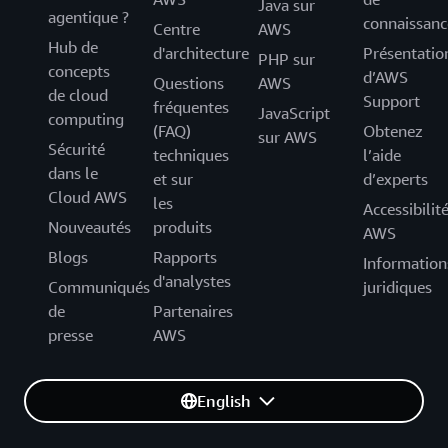
Java sur
agentique ?
connaissanc
Centre
AWS
Hub de
d'architecture
Présentatio
PHP sur
concepts
d’AWS
Questions
AWS
de cloud
Support
fréquentes
JavaScript
computing
(FAQ)
Obtenez
sur AWS
Sécurité
techniques
l’aide
dans le
et sur
d’experts
Cloud AWS
les
Accessibilit
Nouveautés
produits
AWS
Blogs
Rapports
Information
d'analystes
Communiqués
juridiques
de
Partenaires
presse
AWS
English