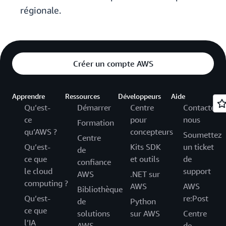
régionale.
Créer un compte AWS
Apprendre
Ressources
Développeurs
Aide
Qu’est-
Démarrer
Centre
Contactez-
ce
pour
nous
Formation
qu’AWS ?
concepteurs
Soumettez
Centre
Qu’est-
Kits SDK
un ticket
de
ce que
et outils
de
confiance
le cloud
support
AWS
.NET sur
computing ?
AWS
AWS
Bibliothèque
Qu’est-
re:Post
de
Python
ce que
solutions
sur AWS
Centre
l’IA
AWS
de