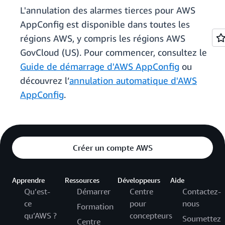
L'annulation des alarmes tierces pour AWS
AppConfig est disponible dans toutes les
régions AWS, y compris les régions AWS
GovCloud (US). Pour commencer, consultez le
Guide de démarrage d'AWS AppConfig
ou
découvrez l’
annulation automatique d'AWS
AppConfig
.
Créer un compte AWS
Apprendre
Ressources
Développeurs
Aide
Qu’est-
Démarrer
Centre
Contactez-
ce
pour
nous
Formation
qu’AWS ?
concepteurs
Soumettez
Centre