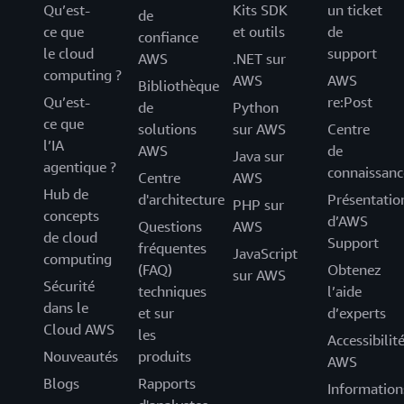
Qu’est-
Kits SDK
un ticket
de
ce que
et outils
de
confiance
le cloud
support
AWS
.NET sur
computing ?
AWS
AWS
Bibliothèque
Qu’est-
re:Post
de
Python
ce que
solutions
sur AWS
Centre
l’IA
AWS
de
Java sur
agentique ?
connaissanc
Centre
AWS
Hub de
d'architecture
Présentatio
PHP sur
concepts
d’AWS
Questions
AWS
de cloud
Support
fréquentes
JavaScript
computing
(FAQ)
Obtenez
sur AWS
Sécurité
techniques
l’aide
dans le
et sur
d’experts
Cloud AWS
les
Accessibilit
Nouveautés
produits
AWS
Blogs
Rapports
Information