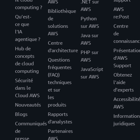
AWS
.NET sur
computing ?
AWS
AWS
Bibliothèque
Qu’est-
re:Post
de
Python
ce que
solutions
sur AWS
Centre
l’IA
AWS
de
Java sur
agentique ?
connaissanc
Centre
AWS
Hub de
d'architecture
Présentatio
PHP sur
concepts
d’AWS
Questions
AWS
de cloud
Support
fréquentes
JavaScript
computing
(FAQ)
Obtenez
sur AWS
Sécurité
techniques
l’aide
dans le
et sur
d’experts
Cloud AWS
les
Accessibilit
Nouveautés
produits
AWS
Blogs
Rapports
Information
d'analystes
Communiqués
juridiques
de
Partenaires
presse
AWS