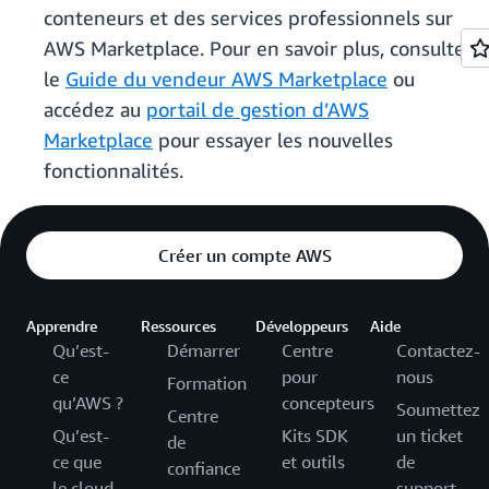
conteneurs et des services professionnels sur
AWS Marketplace. Pour en savoir plus, consultez
le
Guide du vendeur AWS Marketplace
ou
accédez au
portail de gestion d’AWS
Marketplace
pour essayer les nouvelles
fonctionnalités.
Créer un compte AWS
Apprendre
Ressources
Développeurs
Aide
Qu’est-
Démarrer
Centre
Contactez-
ce
pour
nous
Formation
qu’AWS ?
concepteurs
Soumettez
Centre
Qu’est-
Kits SDK
un ticket
de
ce que
et outils
de
confiance
le cloud
support