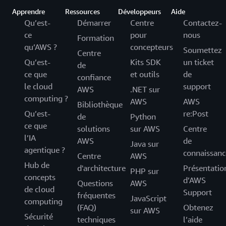
Apprendre
Ressources
Développeurs
Aide
Qu’est-
Démarrer
Centre
Contactez-
ce
pour
nous
Formation
qu’AWS ?
concepteurs
Soumettez
Centre
Qu’est-
Kits SDK
un ticket
de
ce que
et outils
de
confiance
le cloud
support
AWS
.NET sur
computing ?
AWS
AWS
Bibliothèque
Qu’est-
re:Post
de
Python
ce que
solutions
sur AWS
Centre
l’IA
AWS
de
Java sur
agentique ?
connaissanc
Centre
AWS
Hub de
d'architecture
Présentatio
PHP sur
concepts
d’AWS
Questions
AWS
de cloud
Support
fréquentes
JavaScript
computing
(FAQ)
Obtenez
sur AWS
Sécurité
techniques
l’aide