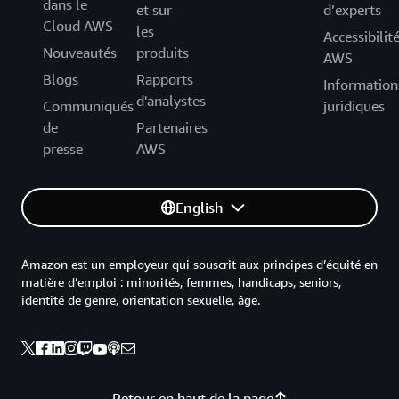
dans le
et sur
d’experts
Cloud AWS
les
Accessibilit
Nouveautés
produits
AWS
Blogs
Rapports
Information
d'analystes
Communiqués
juridiques
de
Partenaires
presse
AWS
English
Amazon est un employeur qui souscrit aux principes d’équité en
matière d’emploi : minorités, femmes, handicaps, seniors,
identité de genre, orientation sexuelle, âge.
Retour en haut de la page