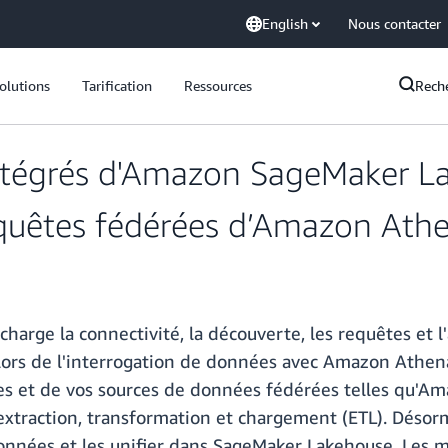
English
Nous contacter
olutions
Tarification
Ressources
Rech
 intégrés d'Amazon SageMaker L
equêtes fédérées d’Amazon Ath
ge la connectivité, la découverte, les requêtes et l'
 lors de l'interrogation de données avec Amazon Athen
nées et de vos sources de données fédérées telles qu
'extraction, transformation et chargement (ETL). Désor
onnées et les unifier dans SageMaker Lakehouse. Les 