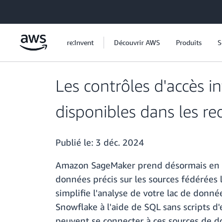
Passer au contenu principal
re:Invent
Découvrir AWS
Produits
S
Les contrôles d'accès
disponibles dans les r
Publié le:
3 déc. 2024
Amazon SageMaker prend désormais en char
données précis sur les sources fédérées
simplifie l'analyse de votre lac de don
Snowflake à l'aide de SQL sans scripts d
peuvent se connecter à ces sources de d