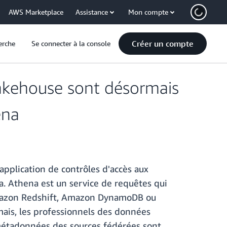
AWS Marketplace
Assistance
Mon compte
Créer un compte
erche
Se connecter à la console
akehouse sont désormais
ena
application de contrôles d'accès aux
a. Athena est un service de requêtes qui
'Amazon Redshift, Amazon DynamoDB ou
mais, les professionnels des données
métadonnées des sources fédérées sont