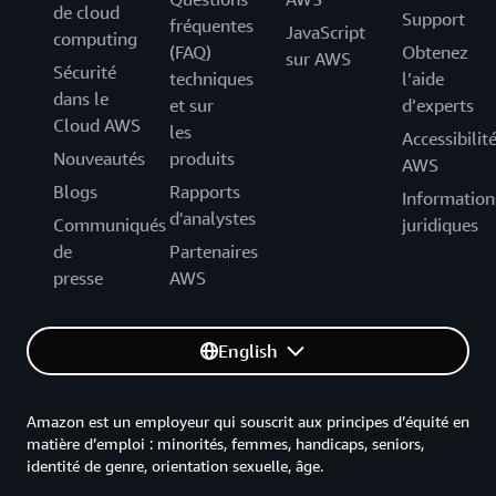
de cloud
Support
fréquentes
JavaScript
computing
(FAQ)
Obtenez
sur AWS
Sécurité
techniques
l’aide
dans le
et sur
d’experts
Cloud AWS
les
Accessibilit
Nouveautés
produits
AWS
Blogs
Rapports
Information
d'analystes
Communiqués
juridiques
de
Partenaires
presse
AWS
English
Amazon est un employeur qui souscrit aux principes d’équité en
matière d’emploi : minorités, femmes, handicaps, seniors,
identité de genre, orientation sexuelle, âge.