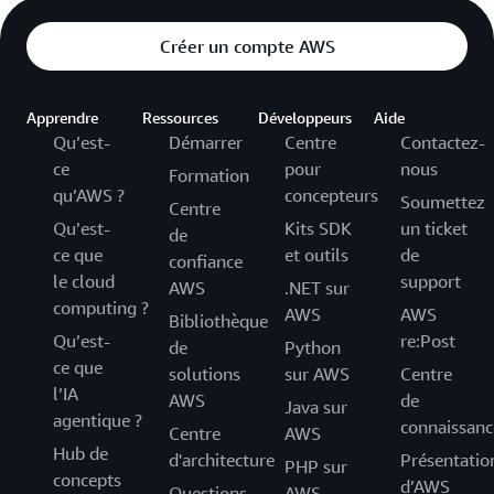
Créer un compte AWS
Apprendre
Ressources
Développeurs
Aide
Qu’est-
Démarrer
Centre
Contactez-
ce
pour
nous
Formation
qu’AWS ?
concepteurs
Soumettez
Centre
Qu’est-
Kits SDK
un ticket
de
ce que
et outils
de
confiance
le cloud
support
AWS
.NET sur
computing ?
AWS
AWS
Bibliothèque
Qu’est-
re:Post
de
Python
ce que
solutions
sur AWS
Centre
l’IA
AWS
de
Java sur
agentique ?
connaissanc
Centre
AWS
Hub de
d'architecture
Présentatio
PHP sur
concepts
d’AWS
Questions
AWS