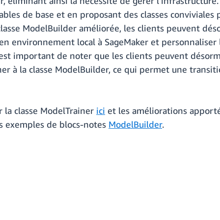
éliminant ainsi la nécessité de gérer l'infrastructure.
bles de base et en proposant des classes conviviales p
 classe ModelBuilder améliorée, les clients peuvent d
 environnement local à SageMaker et personnaliser leu
 est important de noter que les clients peuvent désorm
r à la classe ModelBuilder, ce qui permet une transitio
 la classe ModelTrainer
ici
et les améliorations apport
s exemples de blocs-notes
ModelBuilder
.