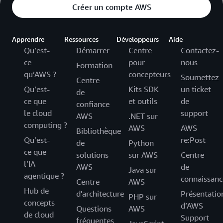
Créer un compte AWS
Apprendre
Ressources
Développeurs
Aide
Qu’est-
Démarrer
Centre
Contactez-
ce
pour
nous
Formation
qu’AWS ?
concepteurs
Soumettez
Centre
Qu’est-
Kits SDK
un ticket
de
ce que
et outils
de
confiance
le cloud
support
AWS
.NET sur
computing ?
AWS
AWS
Bibliothèque
Qu’est-
re:Post
de
Python
ce que
solutions
sur AWS
Centre
l’IA
AWS
de
Java sur
agentique ?
connaissanc
Centre
AWS
Hub de
d'architecture
Présentatio
PHP sur
concepts
d’AWS
Questions
AWS
de cloud
Support
fréquentes