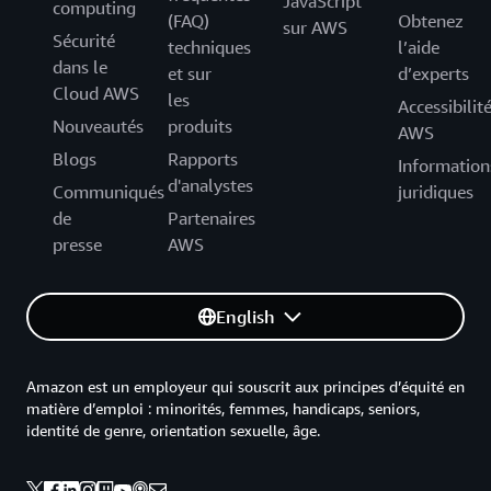
JavaScript
computing
(FAQ)
Obtenez
sur AWS
Sécurité
techniques
l’aide
dans le
et sur
d’experts
Cloud AWS
les
Accessibilit
Nouveautés
produits
AWS
Blogs
Rapports
Information
d'analystes
Communiqués
juridiques
de
Partenaires
presse
AWS
English
Amazon est un employeur qui souscrit aux principes d’équité en
matière d’emploi : minorités, femmes, handicaps, seniors,
identité de genre, orientation sexuelle, âge.