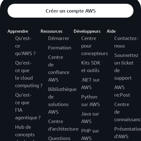
Créer un compte AWS
Apprendre
Ressources
Développeurs
Aide
Qu’est-
Démarrer
Centre
Contactez-
ce
pour
nous
Formation
qu’AWS ?
concepteurs
Soumettez
Centre
Qu’est-
Kits SDK
un ticket
de
ce que
et outils
de
confiance
le cloud
support
AWS
.NET sur
computing ?
AWS
AWS
Bibliothèque
Qu’est-
re:Post
de
Python
ce que
solutions
sur AWS
Centre
l’IA
AWS
de
Java sur
agentique ?
connaissanc
Centre
AWS
Hub de
d'architecture
Présentatio
PHP sur
concepts
d’AWS
Questions
AWS