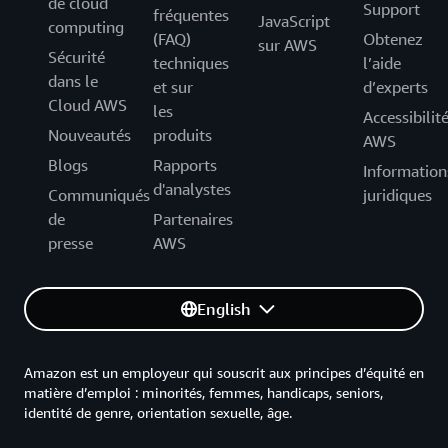
de cloud
Support
fréquentes
JavaScript
computing
(FAQ)
Obtenez
sur AWS
Sécurité
techniques
l’aide
dans le
et sur
d’experts
Cloud AWS
les
Accessibilit
Nouveautés
produits
AWS
Blogs
Rapports
Information
d'analystes
Communiqués
juridiques
de
Partenaires
presse
AWS
English
Amazon est un employeur qui souscrit aux principes d’équité en
matière d’emploi : minorités, femmes, handicaps, seniors,
identité de genre, orientation sexuelle, âge.