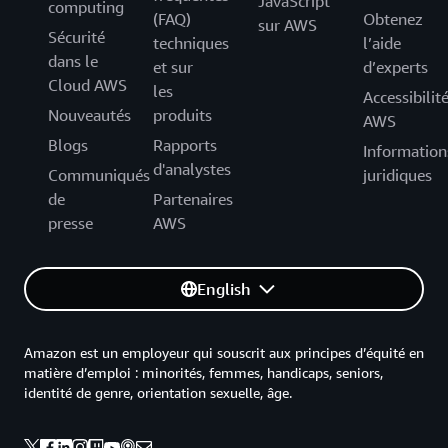
JavaScript
computing
(FAQ)
Obtenez
sur AWS
Sécurité
techniques
l’aide
dans le
et sur
d’experts
Cloud AWS
les
Accessibilit
Nouveautés
produits
AWS
Blogs
Rapports
Information
d'analystes
Communiqués
juridiques
de
Partenaires
presse
AWS
English
Amazon est un employeur qui souscrit aux principes d’équité en
matière d’emploi : minorités, femmes, handicaps, seniors,
identité de genre, orientation sexuelle, âge.