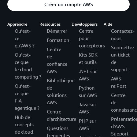
Créer un compte AWS
Apprendre
Ressources
Développeurs
Aide
Qu’est-
Démarrer
Centre
Contactez-
ce
pour
nous
Formation
qu’AWS ?
concepteurs
Soumettez
Centre
Qu’est-
Kits SDK
un ticket
de
ce que
et outils
de
confiance
le cloud
support
AWS
.NET sur
computing ?
AWS
AWS
Bibliothèque
Qu’est-
re:Post
de
Python
ce que
solutions
sur AWS
Centre
l’IA
AWS
de
Java sur
agentique ?
connaissanc
Centre
AWS
Hub de
d'architecture
Présentatio
PHP sur
concepts
d’AWS
Questions
AWS
de cloud
Support
fréquentes