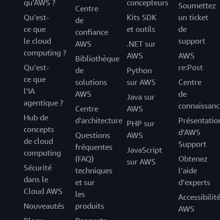
qu’AWS ?
concepteurs
Soumettez
Centre
Qu’est-
Kits SDK
un ticket
de
ce que
et outils
de
confiance
le cloud
support
AWS
.NET sur
computing ?
AWS
AWS
Bibliothèque
Qu’est-
re:Post
de
Python
ce que
solutions
sur AWS
Centre
l’IA
AWS
de
Java sur
agentique ?
connaissanc
Centre
AWS
Hub de
d'architecture
Présentatio
PHP sur
concepts
d’AWS
Questions
AWS
de cloud
Support
fréquentes
JavaScript
computing
(FAQ)
Obtenez
sur AWS
Sécurité
techniques
l’aide
dans le
et sur
d’experts
Cloud AWS
les
Accessibilit
Nouveautés
produits
AWS