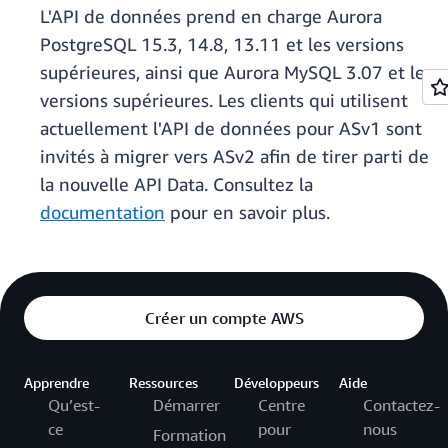
L'API de données prend en charge Aurora
PostgreSQL 15.3, 14.8, 13.11 et les versions
supérieures, ainsi que Aurora MySQL 3.07 et les
versions supérieures. Les clients qui utilisent
actuellement l'API de données pour ASv1 sont
invités à migrer vers ASv2 afin de tirer parti de
la nouvelle API Data. Consultez la
documentation
pour en savoir plus.
Créer un compte AWS
Apprendre
Ressources
Développeurs
Aide
Qu’est-
Démarrer
Centre
Contactez-
ce
pour
nous
Formation