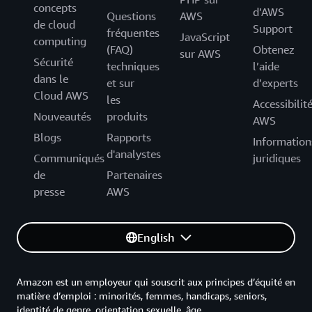
concepts
d’AWS
Questions
AWS
de cloud
Support
fréquentes
JavaScript
computing
(FAQ)
Obtenez
sur AWS
Sécurité
techniques
l’aide
dans le
et sur
d’experts
Cloud AWS
les
Accessibilit
Nouveautés
produits
AWS
Blogs
Rapports
Information
d'analystes
Communiqués
juridiques
de
Partenaires
presse
AWS
English
Amazon est un employeur qui souscrit aux principes d’équité en
matière d’emploi : minorités, femmes, handicaps, seniors,
identité de genre, orientation sexuelle, âge.