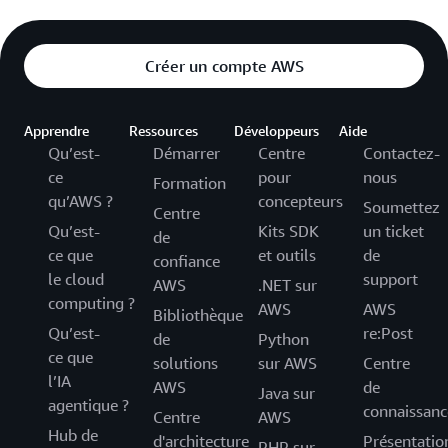
Créer un compte AWS
Apprendre
Ressources
Développeurs
Aide
Qu’est-
Démarrer
Centre
Contactez-
ce
pour
nous
Formation
qu’AWS ?
concepteurs
Soumettez
Centre
Qu’est-
Kits SDK
un ticket
de
ce que
et outils
de
confiance
le cloud
support
AWS
.NET sur
computing ?
AWS
AWS
Bibliothèque
Qu’est-
re:Post
de
Python
ce que
solutions
sur AWS
Centre
l’IA
AWS
de
Java sur
agentique ?
connaissanc
Centre
AWS
Hub de
d'architecture
Présentatio
PHP sur