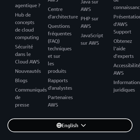
Java sur
agentique ?
connaissanc
Centre
AWS
Hub de
d'architecture
Présentatio
PHP sur
concepts
d’AWS
Questions
AWS
de cloud
Support
fréquentes
JavaScript
computing
(FAQ)
Obtenez
sur AWS
Sécurité
techniques
l’aide
dans le
et sur
d’experts
Cloud AWS
les
Accessibilit
Nouveautés
produits
AWS
Blogs
Rapports
Information
d'analystes
Communiqués
juridiques
de
Partenaires
presse
AWS
English