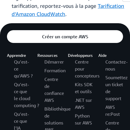
tarification, reportez-vous à la page
Tarification
d’Amazon CloudWatch
.
Créer un compte AWS
Apprendre
Ressources
Développeurs
Aide
Qu’est-
Démarrer
Centre
Contactez-
ce
pour
nous
Formation
qu’AWS ?
concepteurs
Soumettez
Centre
Qu’est-
Kits SDK
un ticket
de
ce que
et outils
de
confiance
le cloud
support
AWS
.NET sur
computing ?
AWS
AWS
Bibliothèque
Qu’est-
re:Post
de
Python
ce que
solutions
sur AWS
Centre
l’IA
AWS
de