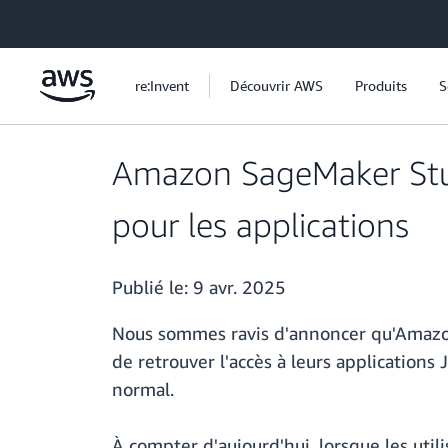
Passer au contenu principal
re:Invent
Découvrir AWS
Produits
S
Amazon SageMaker Stud
pour les applications
Publié le:
9 avr. 2025
Nous sommes ravis d'annoncer qu'Amazon
de retrouver l'accès à leurs applicatio
normal.
À compter d'aujourd'hui, lorsque les uti