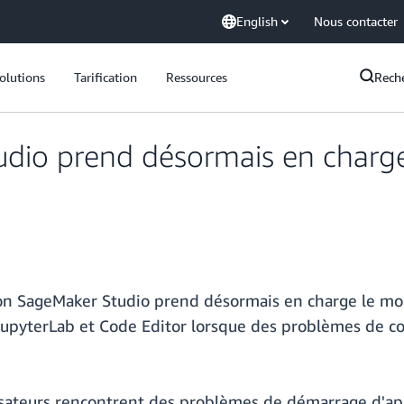
English
Nous contacter
olutions
Tarification
Ressources
Rech
io prend désormais en charge
 SageMaker Studio prend désormais en charge le mode
ns JupyterLab et Code Editor lorsque des problèmes de
lisateurs rencontrent des problèmes de démarrage d'ap