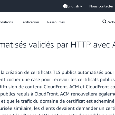
English
Nous contacter
olutions
Tarification
Ressources
Rech
tomatisés validés par HTTP ave
a création de certificats TLS publics automatisés pou
cocher une case pour recevoir les certificats publics 
e diffusion de contenu CloudFront. ACM et CloudFront 
 publics requis à CloudFront. ACM renouvellera égalem
ion et que le trafic du domaine de certificat est achemi
risée similaire, les clients devaient demander un certi