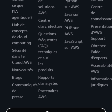
de
Python
ce que
solutions
sur AWS
Centre
l’IA
AWS
de
Java sur
agentique ?
connaissanc
Centre
AWS
Hub de
d'architecture
Présentatio
PHP sur
concepts
d’AWS
Questions
AWS
de cloud
Support
fréquentes
JavaScript
computing
(FAQ)
Obtenez
sur AWS
Sécurité
techniques
l’aide
dans le
et sur
d’experts
Cloud AWS
les
Accessibilit
Nouveautés
produits
AWS
Blogs
Rapports
Information
d'analystes
Communiqués
juridiques
de
Partenaires
presse
AWS