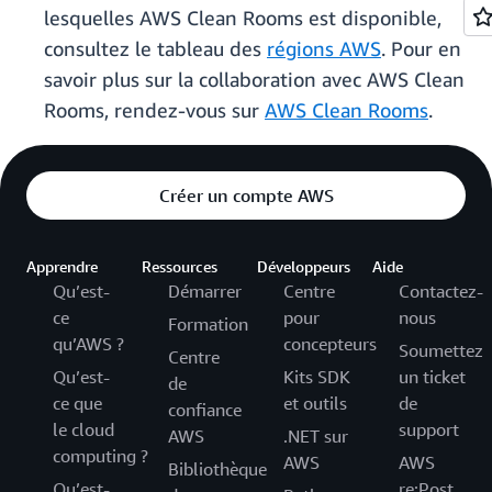
lesquelles AWS Clean Rooms est disponible,
consultez le tableau des
régions AWS
. Pour en
savoir plus sur la collaboration avec AWS Clean
Rooms, rendez-vous sur
AWS Clean Rooms
.
Créer un compte AWS
Apprendre
Ressources
Développeurs
Aide
Qu’est-
Démarrer
Centre
Contactez-
ce
pour
nous
Formation
qu’AWS ?
concepteurs
Soumettez
Centre
Qu’est-
Kits SDK
un ticket
de
ce que
et outils
de
confiance
le cloud
support
AWS
.NET sur
computing ?
AWS
AWS
Bibliothèque
Qu’est-
re:Post