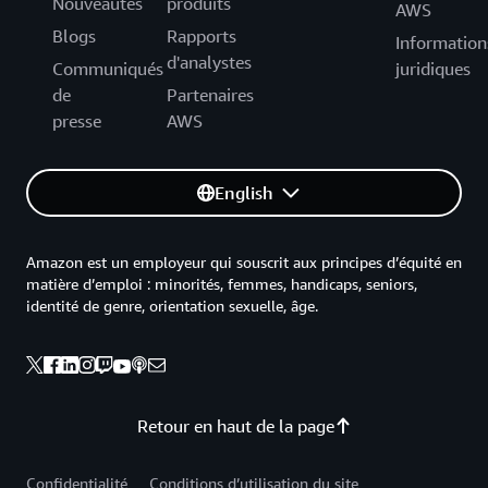
Nouveautés
produits
AWS
Blogs
Rapports
Information
d'analystes
Communiqués
juridiques
de
Partenaires
presse
AWS
English
Amazon est un employeur qui souscrit aux principes d’équité en
matière d’emploi : minorités, femmes, handicaps, seniors,
identité de genre, orientation sexuelle, âge.
Retour en haut de la page
Confidentialité
Conditions d’utilisation du site