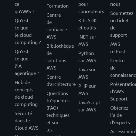
ce
pour
nous
Formation
qu’AWS ?
concepteurs
Soumettez
Centre
Qu’est-
Kits SDK
un ticket
de
ce que
et outils
de
confiance
le cloud
support
AWS
.NET sur
computing ?
AWS
AWS
Bibliothèque
Qu’est-
re:Post
de
Python
ce que
solutions
sur AWS
Centre
l’IA
AWS
de
Java sur
agentique ?
connaissanc
Centre
AWS
Hub de
d'architecture
Présentatio
PHP sur
concepts
d’AWS
Questions
AWS
de cloud
Support
fréquentes
JavaScript
computing
(FAQ)
Obtenez
sur AWS
Sécurité
techniques
l’aide
dans le
et sur
d’experts
Cloud AWS
les
Accessibilit