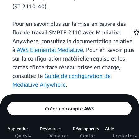
(ST 2110-40).
Pour en savoir plus sur la mise en œuvre des
flux de travail SMPTE 2110 avec MediaLive
Anywhere, consultez la documentation relative
à
AWS Elemental MediaLive
. Pour en savoir plus
sur la configuration matérielle requise et les
cartes d'interface réseau prises en charge,
consultez le
Guide de configuration de
MediaLive Anywhere
.
Créer un compte AWS
Apprendre
Ressources
Développeurs
Aide
Qu’est-
Démarrer
Centre
Contactez-