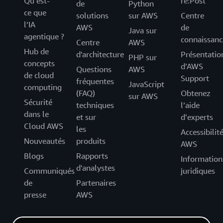
Qu’est-
re:Post
de
Python
ce que
solutions
sur AWS
Centre
l’IA
AWS
de
Java sur
agentique ?
connaissanc
Centre
AWS
Hub de
d'architecture
Présentatio
PHP sur
concepts
d’AWS
Questions
AWS
de cloud
Support
fréquentes
JavaScript
computing
(FAQ)
Obtenez
sur AWS
Sécurité
techniques
l’aide
dans le
et sur
d’experts
Cloud AWS
les
Accessibilit
Nouveautés
produits
AWS
Blogs
Rapports
Information
d'analystes
Communiqués
juridiques
de
Partenaires
presse
AWS