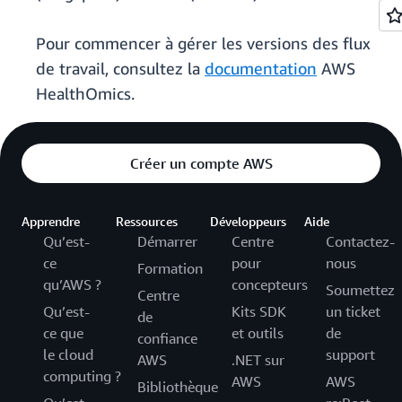
Pour commencer à gérer les versions des flux
de travail, consultez la
documentation
AWS
HealthOmics.
Créer un compte AWS
Apprendre
Ressources
Développeurs
Aide
Qu’est-
Démarrer
Centre
Contactez-
ce
pour
nous
Formation
qu’AWS ?
concepteurs
Soumettez
Centre
Qu’est-
Kits SDK
un ticket
de
ce que
et outils
de
confiance
le cloud
support
AWS
.NET sur
computing ?
AWS
AWS
Bibliothèque