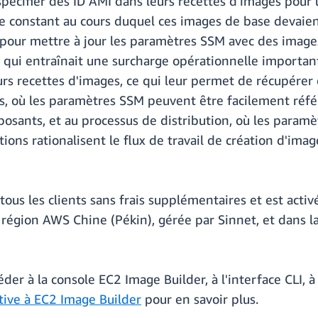
 spécifier des ID AMI dans leurs recettes d'images pour
 constant au cours duquel ces images de base devaient 
pour mettre à jour les paramètres SSM avec des images 
ui entraînait une surcharge opérationnelle importante.
s recettes d'images, ce qui leur permet de récupérer
, où les paramètres SSM peuvent être facilement référe
osants, et au processus de distribution, où les paramè
ions rationalisent le flux de travail de création d'ima
tous les clients sans frais supplémentaires et est acti
gion AWS Chine (Pékin), gérée par Sinnet, et dans la
er à la console EC2 Image Builder, à l'interface CLI, à 
tive à EC2 Image Builder
pour en savoir plus.