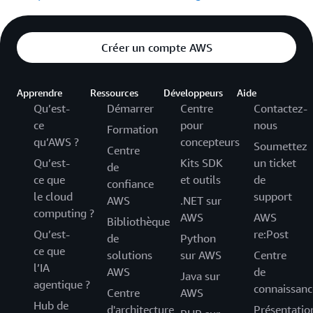
Créer un compte AWS
Apprendre
Ressources
Développeurs
Aide
Qu’est-
Démarrer
Centre
Contactez-
ce
pour
nous
Formation
qu’AWS ?
concepteurs
Soumettez
Centre
Qu’est-
Kits SDK
un ticket
de
ce que
et outils
de
confiance
le cloud
support
AWS
.NET sur
computing ?
AWS
AWS
Bibliothèque
Qu’est-
re:Post
de
Python
ce que
solutions
sur AWS
Centre
l’IA
AWS
de
Java sur
agentique ?
connaissanc
Centre
AWS
Hub de
d'architecture
Présentatio