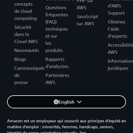
PHP sur
concepts
d’AWS
Questions
AWS
de cloud
Support
fréquentes
JavaScript
computing
(FAQ)
Obtenez
sur AWS
Sécurité
techniques
l’aide
dans le
et sur
d’experts
Cloud AWS
les
Accessibilit
Nouveautés
produits
AWS
Blogs
Rapports
Information
d'analystes
Communiqués
juridiques
de
Partenaires
presse
AWS
English
Amazon est un employeur qui souscrit aux principes d’équité en
matière d’emploi : minorités, femmes, handicaps, seniors,
identité de genre, orientation sexuelle, âge.