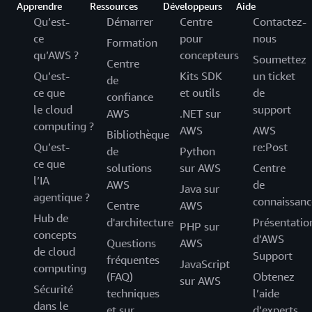
Apprendre
Ressources
Développeurs
Aide
Qu’est-
Démarrer
Centre
Contactez-
ce
pour
nous
Formation
qu’AWS ?
concepteurs
Soumettez
Centre
Qu’est-
Kits SDK
un ticket
de
ce que
et outils
de
confiance
le cloud
support
AWS
.NET sur
computing ?
AWS
AWS
Bibliothèque
Qu’est-
re:Post
de
Python
ce que
solutions
sur AWS
Centre
l’IA
AWS
de
Java sur
agentique ?
connaissanc
Centre
AWS
Hub de
d'architecture
Présentatio
PHP sur
concepts
d’AWS
Questions
AWS
de cloud
Support
fréquentes
JavaScript
computing
(FAQ)
Obtenez
sur AWS
Sécurité
techniques
l’aide
dans le
et sur
d’experts